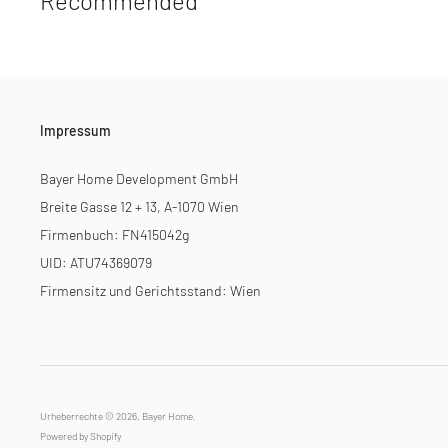
Recommended
Impressum
Bayer Home Development GmbH
Breite Gasse 12 + 13, A-1070 Wien
Firmenbuch: FN415042g
UID: ATU74369079
Firmensitz und Gerichtsstand: Wien
Urheberrechte © 2026,
Bayer Home
.
Powered by Shopify